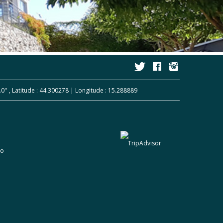
0.0'' , Latitude : 44.300278 | Longitude : 15.288889
no