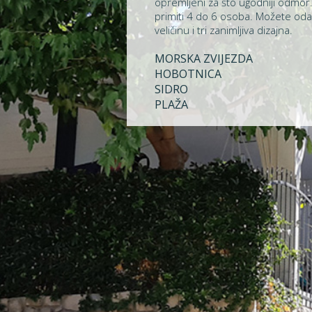
opremljeni za što ugodniji odmor
primiti 4 do 6 osoba. Možete oda
veličinu i tri zanimljiva dizajna.
MORSKA ZVIJEZDA
HOBOTNICA
SIDRO
PLAŽA