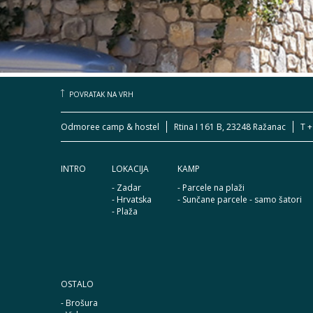
POVRATAK NA VRH
Odmoree camp & hostel
Rtina I 161 B, 23248 Ražanac
T +
INTRO
LOKACIJA
KAMP
- Zadar
- Parcele na plaži
- Hrvatska
- Sunčane parcele - samo šatori
- Plaža
OSTALO
- Brošura