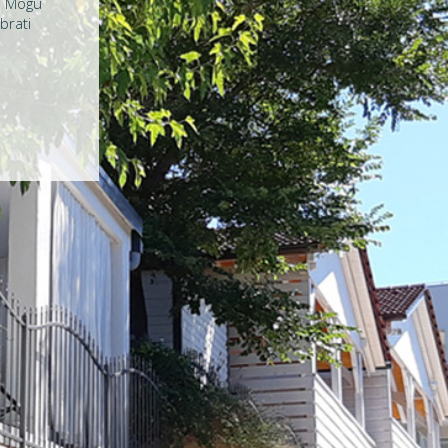
. Mogu
brati