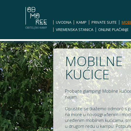
UVODNA
KAMP
PRIVATE SUITE
MOBI
OBITELJSKI KAMP
VREMENSKA STANICA
ONLINE PLAĆANJE
MOBILNE
KUĆICE
Probajte glamping! Mobilne kućic
najam.
Opustite se (kažemo odmori) s 
na more u novoizgrađenim i mo
uređenim mobilnim kućicama, sm
u drugom redu u kampu. Potpun