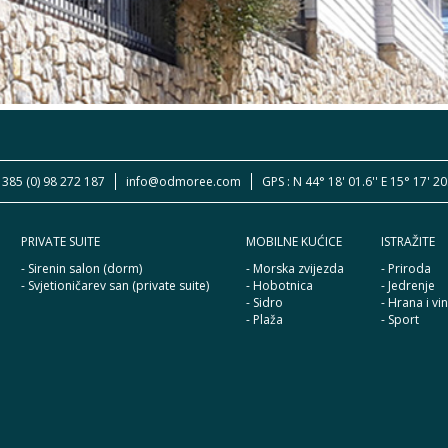
 385 (0) 98 272 187
info@odmoree.com
GPS : N 44° 18' 01.6'' E 15° 17' 2
PRIVATE SUITE
MOBILNE KUĆICE
ISTRAŽITE
- Sirenin salon (dorm)
- Morska zvijezda
- Priroda
- Svjetioničarev san (private suite)
- Hobotnica
- Jedrenje
- Sidro
- Hrana i vi
- Plaža
- Sport