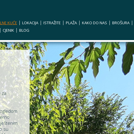
LNE KUĆE
LOKACIJA
ISTRAŽITE
PLAŽA
KAKO DO NAS
BROŠURA
CJENIK
BLOG
e za
pogledom
derno
ještenim
o su