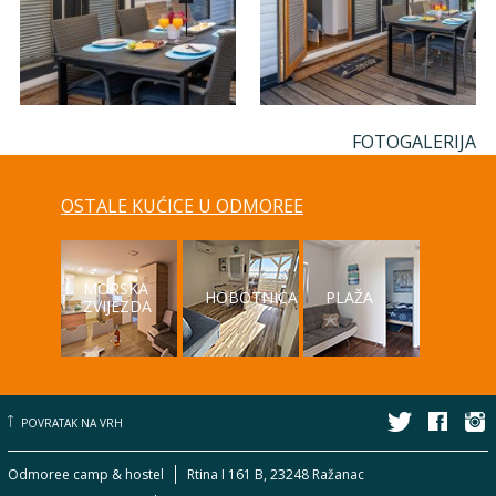
FOTOGALERIJA
OSTALE KUĆICE U ODMOREE
MORSKA
HOBOTNICA
PLAŽA
ZVIJEZDA
POVRATAK NA VRH
Odmoree camp & hostel
Rtina I 161 B, 23248 Ražanac