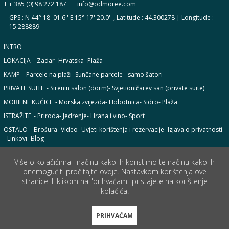
T + 385 (0) 98 272 187
info@odmoree.com
GPS : N 44° 18' 01.6'' E 15° 17' 20.0'' , Latitude : 44.300278 | Longitude :
15.288889
INTRO
LOKACIJA
- Zadar
- Hrvatska
- Plaža
KAMP
- Parcele na plaži
- Sunčane parcele - samo šatori
PRIVATE SUITE
- Sirenin salon (dorm)
- Svjetioničarev san (private suite)
MOBILNE KUĆICE
- Morska zvijezda
- Hobotnica
- Sidro
- Plaža
ISTRAŽITE
- Priroda
- Jedrenje
- Hrana i vino
- Sport
OSTALO
- Brošura
- Video
- Uvjeti korištenja i rezervacije
- Izjava o privatnosti
- Linkovi
- Blog
Više o kolačićima i načinu kako ih koristimo te načinu kako ih
onemogućiti pročitajte
ovdje
. Nastavkom korištenja ove
stranice ili klikom na "prihvaćam" pristajete na korištenje
kolačića.
PRIHVAĆAM