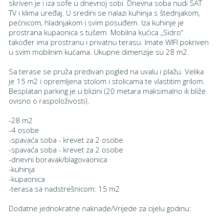
skriven je i iza sofe u dnevnoj sobi. Dnevna soba nudi SAT
TV i klima uređaj. U sredini se nalazi kuhinja s štednjakom,
pećnicom, hladnjakom i svim posuđem. Iza kuhinje je
prostrana kupaonica s tušem. Mobilna kućica „Sidro“
također ima prostranu i privatnu terasu. Imate WIFI pokriven
u svim mobilnim kućama. Ukupne dimenzije su 28 m2.
Sa terase se pruža predivan pogled na uvalu i plažu. Velika
je 15 m2 i opremljena stolom i stolicama te vlastitim grilom.
Besplatan parking je u blizini (20 metara maksimalno ili bliže
ovisno o raspoloživosti).
-28 m2
-4 osobe
-spavaća soba - krevet za 2 osobe
-spavaća soba - krevet za 2 osobe
-dnevni boravak/blagovaonica
-kuhinja
-kupaonica
-terasa sa nadstrešnicom: 15 m2
Dodatne jednokratne naknade/Vrijede za cijelu godinu: