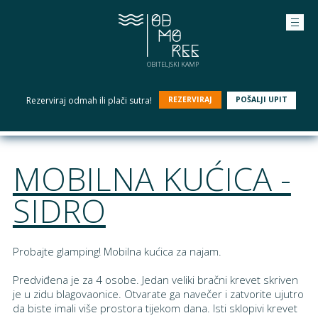
OBITELJSKI KAMP
Rezerviraj odmah ili plači sutra!
REZERVIRAJ
POŠALJI UPIT
MOBILNA KUĆICA -
SIDRO
Probajte glamping! Mobilna kućica za najam.
Predviđena je za 4 osobe. Jedan veliki bračni krevet skriven
je u zidu blagovaonice. Otvarate ga navečer i zatvorite ujutro
da biste imali više prostora tijekom dana. Isti sklopivi krevet