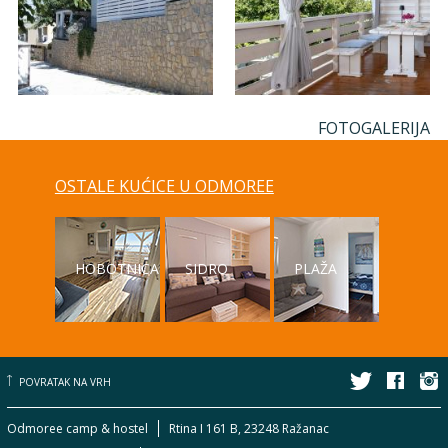
FOTOGALERIJA
OSTALE KUĆICE U ODMOREE
HOBOTNICA
SIDRO
PLAŽA
POVRATAK NA VRH
Odmoree camp & hostel
Rtina I 161 B, 23248 Ražanac