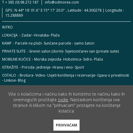
T + 385 (0) 98 272 187
info@odmoree.com
GPS : N 44° 18' 01.6'' E 15° 17' 20.0'' , Latitude : 44.300278 | Longitude :
15.288889
INTRO
LOKACIJA
- Zadar
- Hrvatska
- Plaža
KAMP
- Parcele na plaži
- Sunčane parcele - samo šatori
PRIVATE SUITE
- Sirenin salon (dorm)
- Svjetioničarev san (private suite)
MOBILNE KUĆICE
- Morska zvijezda
- Hobotnica
- Sidro
- Plaža
ISTRAŽITE
- Priroda
- Jedrenje
- Hrana i vino
- Sport
OSTALO
- Brošura
- Video
- Uvjeti korištenja i rezervacije
- Izjava o privatnosti
- Linkovi
- Blog
Više o kolačićima i načinu kako ih koristimo te načinu kako ih
onemogućiti pročitajte
ovdje
. Nastavkom korištenja ove
stranice ili klikom na "prihvaćam" pristajete na korištenje
kolačića.
PRIHVAĆAM