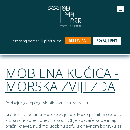
OBITELJSKI KAMP
Rezerviraj odmah ili plači sutra!
REZERVIRAJ
POŠALJI UPIT
MOBILNA KUĆICA -
MORSKA ZVIJEZDA
Probajte glamping! Mobilna kućica za najam.
Uređena u bojama Morske zvijezde. Može primiti 6 osoba u
2 spavaće sobe i dnevnoj sobi. Obje spavaće sobe imaju
bračni krevet, nudimo udobnu sofu u dnevnom boravku za