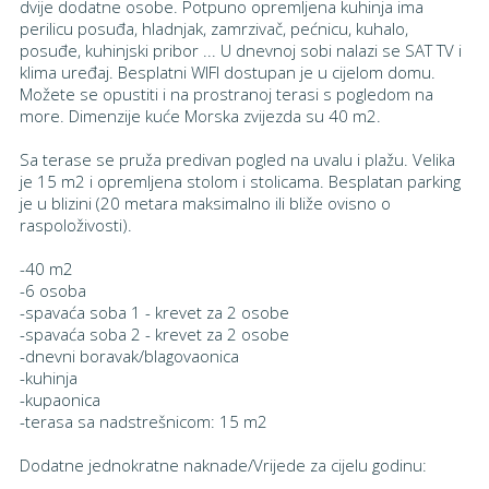
dvije dodatne osobe. Potpuno opremljena kuhinja ima
perilicu posuđa, hladnjak, zamrzivač, pećnicu, kuhalo,
posuđe, kuhinjski pribor ... U dnevnoj sobi nalazi se SAT TV i
klima uređaj. Besplatni WIFI dostupan je u cijelom domu.
Možete se opustiti i na prostranoj terasi s pogledom na
more. Dimenzije kuće Morska zvijezda su 40 m2.
Sa terase se pruža predivan pogled na uvalu i plažu. Velika
je 15 m2 i opremljena stolom i stolicama. Besplatan parking
je u blizini (20 metara maksimalno ili bliže ovisno o
raspoloživosti).
-40 m2
-6 osoba
-spavaća soba 1 - krevet za 2 osobe
-spavaća soba 2 - krevet za 2 osobe
-dnevni boravak/blagovaonica
-kuhinja
-kupaonica
-terasa sa nadstrešnicom: 15 m2
Dodatne jednokratne naknade/Vrijede za cijelu godinu: