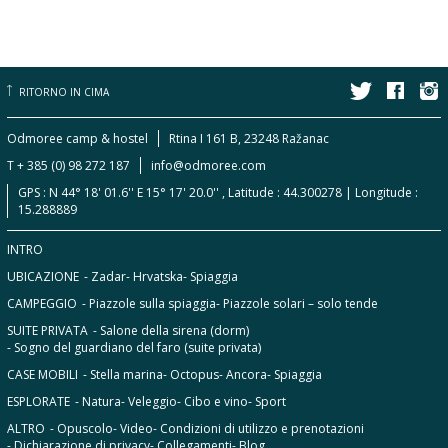
RITORNO IN CIMA
Odmoree camp & hostel
Rtina I 161 B, 23248 Ražanac
T + 385 (0) 98 272 187
info@odmoree.com
GPS : N 44° 18' 01.6'' E 15° 17' 20.0'' , Latitude : 44.300278 | Longitude :
15.288889
INTRO
UBICAZIONE
- Zadar
- Hrvatska
- Spiaggia
CAMPEGGIO
- Piazzole sulla spiaggia
- Piazzole solari – solo tende
SUITE PRIVATA
- Salone della sirena (dorm)
- Sogno del guardiano del faro (suite privata)
CASE MOBILI
- Stella marina
- Octopus
- Ancora
- Spiaggia
ESPLORATE
- Natura
- Veleggio
- Cibo e vino
- Sport
ALTRO
- Opuscolo
- Video
- Condizioni di utilizzo e prenotazioni
- Dichiarazione di privacy
- Collegamenti
- Blog