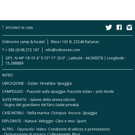
RITORNO IN CIMA
Odmoree camp & hostel
Rtina I 161 B, 23248 Ražanac
T + 385 (0) 98 272 187
info@odmoree.com
GPS : N 44° 18' 01.6'' E 15° 17' 20.0'' , Latitude : 44.300278 | Longitude :
15.288889
INTRO
UBICAZIONE
- Zadar
- Hrvatska
- Spiaggia
CAMPEGGIO
- Piazzole sulla spiaggia
- Piazzole solari – solo tende
SUITE PRIVATA
- Salone della sirena (dorm)
- Sogno del guardiano del faro (suite privata)
CASE MOBILI
- Stella marina
- Octopus
- Ancora
- Spiaggia
ESPLORATE
- Natura
- Veleggio
- Cibo e vino
- Sport
ALTRO
- Opuscolo
- Video
- Condizioni di utilizzo e prenotazioni
- Dichiarazione di privacy
- Collegamenti
- Blog