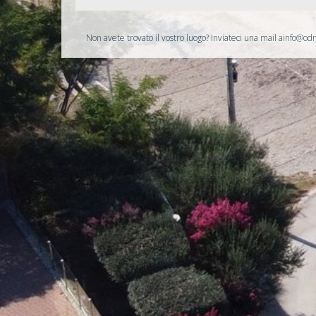
Non avete trovato il vostro luogo? Inviateci una mail a
info@od