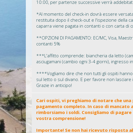
10:00, per partenze successive verrà addebitato 
*Al momento del check-in dovrà essere versata
restituita dopo il check-out e l'ispezione della c
caparra viene pagata in contanti o con carta di c
**OPZIONI DI PAGAMENTO: EC/MC, Visa, Maestro
contanti 5%
***L'affitto comprende: biancheria da letto (camb
asciugamani (cambio ogni 3-4 giorni), ingresso in
****Vogliamo dire che non tutti gli ospiti hann
sul letto o sul divano. E per favore non lasciare
Grazie in anticipo!
Cari ospiti, vi preghiamo di notare che una
pagamento completo. In caso di mancato ar
rimborsiamo i soldi. Consigliamo di pagare 
vostra comprensione!
Importante! Se non hai ricevuto risposta a