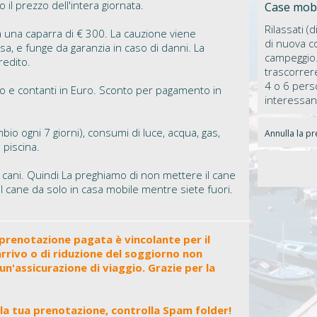
il prezzo dell'intera giornata.
Case mobi
Rilassati (
 una caparra di € 300. La cauzione viene
di nuova c
asa, e funge da garanzia in caso di danni. La
campeggio
redito.
trascorrer
4 o 6 pers
 e contanti in Euro. Sconto per pagamento in
interessant
io ogni 7 giorni), consumi di luce, acqua, gas,
Annulla la p
 piscina.
o cani. Quindi La preghiamo di non mettere il cane
 il cane da solo in casa mobile mentre siete fuori.
 prenotazione pagata è vincolante per il
rivo o di riduzione del soggiorno non
un'assicurazione di viaggio. Grazie per la
lla tua prenotazione, controlla Spam folder!