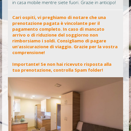
in casa mobile mentre siete fuori. Grazie in anticipo!
Cari ospiti, vi preghiamo di notare che una
prenotazione pagata è vincolante per il
pagamento completo. In caso di mancato
arrivo o di riduzione del soggiorno non
rimborsiamo i soldi. Consigliamo di pagare
un'assicurazione di viaggio. Grazie per la vostra
comprensione!
Importante! Se non hai ricevuto risposta alla
tua prenotazione, controlla Spam folder!