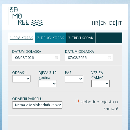
HR
EN
DE
IT
1. PRVI KORAK
2. DRUGI KORAK
3. TREĆI KORAK
DATUM DOLASKA
DATUM ODLASKA
ODRASLI
DJECA 3-12
PAS
VEZ ZA
godina
ČAMAC
ODABERI PARCELU
0
slobodno mjesto u
kampu!