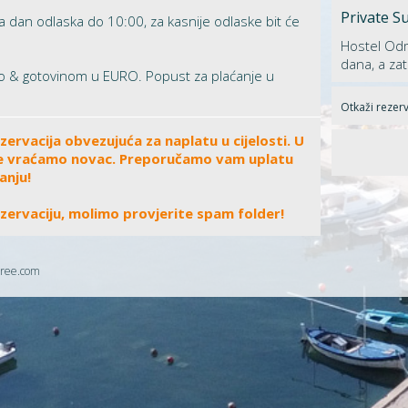
Private Su
 dan odlaska do 10:00, za kasnije odlaske bit će
Hostel Odm
dana, a zat
 & gotovinom u EURO. Popust za plaćanje u
Otkaži rezerv
ervacija obvezujuća za naplatu u cijelosti. U
, ne vraćamo novac. Preporučamo vam uplatu
anju!
ezervaciju, molimo provjerite spam folder!
ree.com