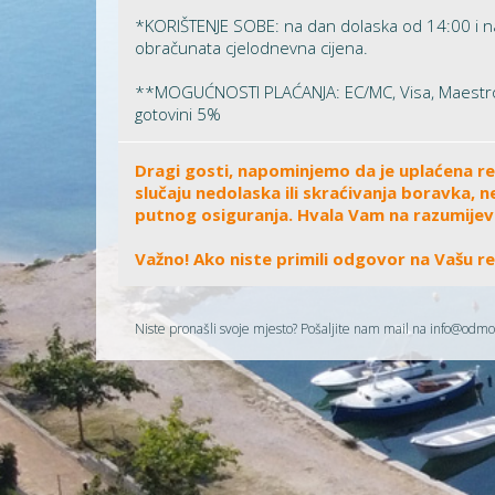
*KORIŠTENJE SOBE: na dan dolaska od 14:00 i na
obračunata cjelodnevna cijena.
**MOGUĆNOSTI PLAĆANJA: EC/MC, Visa, Maestro
gotovini 5%
Dragi gosti, napominjemo da je uplaćena rez
slučaju nedolaska ili skraćivanja boravka
putnog osiguranja. Hvala Vam na razumijev
Važno! Ako niste primili odgovor na Vašu r
Niste pronašli svoje mjesto? Pošaljite nam mail na
info@odmo