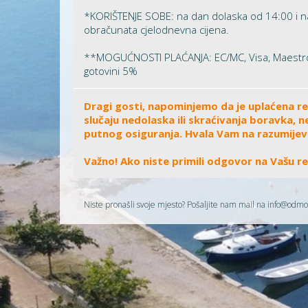
*KORIŠTENJE SOBE: na dan dolaska od 14:00 i na
obračunata cjelodnevna cijena.
**MOGUĆNOSTI PLAĆANJA: EC/MC, Visa, Maestro
gotovini 5%
Dragi gosti, napominjemo da je uplaćena rez
slučaju nedolaska ili skraćivanja boravka
putnog osiguranja. Hvala Vam na razumijev
Važno! Ako niste primili odgovor na Vašu r
Niste pronašli svoje mjesto? Pošaljite nam mail na
info@odmo